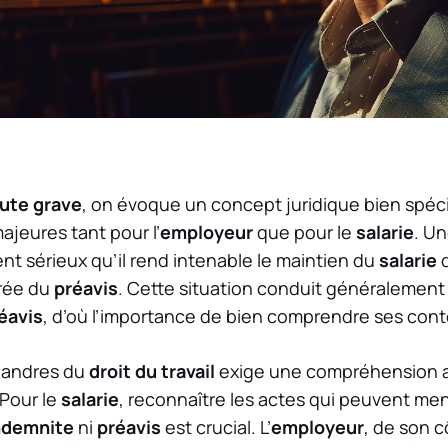
aute grave
, on évoque un concept juridique bien spéci
jeures tant pour l’
employeur
que pour le
salarie
. U
 sérieux qu’il rend intenable le maintien du
salarie
d
rée du
préavis
. Cette situation conduit généralement
éavis
, d’où l’importance de bien comprendre ses conto
éandres du
droit du travail
exige une compréhension a
 Pour le
salarie
, reconnaître les actes qui peuvent me
ndemnite
ni
préavis
est crucial. L’
employeur
, de son c