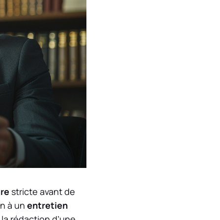
re
stricte avant de
on à un
entretien
t la rédaction d’une