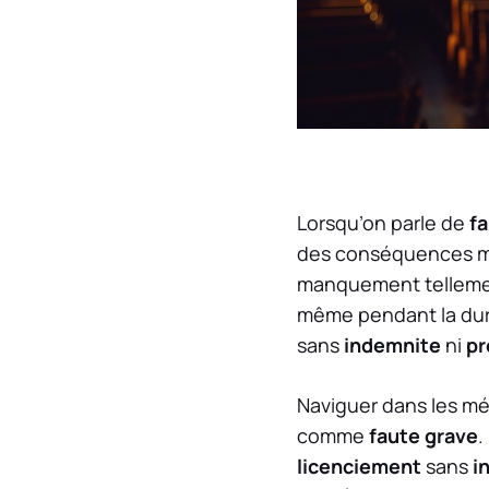
Lorsqu’on parle de
f
des conséquences ma
manquement tellement
même pendant la du
sans
indemnite
ni
pr
Naviguer dans les m
comme
faute grave
.
licenciement
sans
i