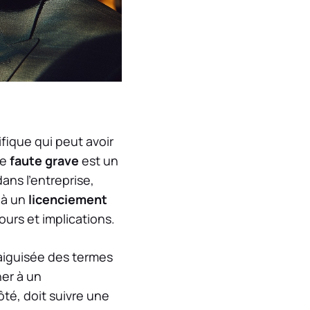
fique qui peut avoir
ne
faute grave
est un
ans l’entreprise,
 à un
licenciement
urs et implications.
iguisée des termes
ner à un
ôté, doit suivre une