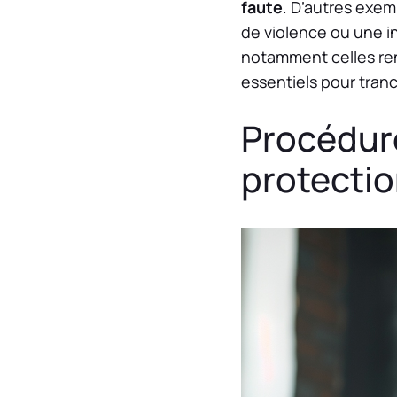
faute
. D’autres exem
de violence ou une i
notamment celles ren
essentiels pour tran
Procédure
protectio