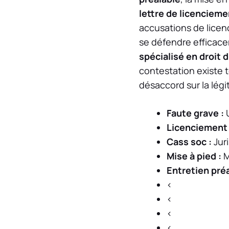
lettre de licencieme
accusations de licen
se défendre efficacem
spécialisé en droit d
contestation existe 
désaccord sur la légi
Faute grave :
U
Licenciement 
Cass soc :
Juri
Mise à pied :
M
Entretien préa
<
<
<
<