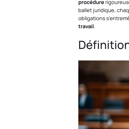
procédure
rigoureuse
ballet juridique, ch
obligations s’entremê
travail
.
Définitio