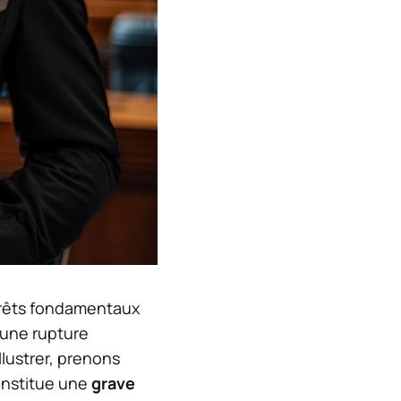
térêts fondamentaux
 une rupture
illustrer, prenons
constitue une
grave