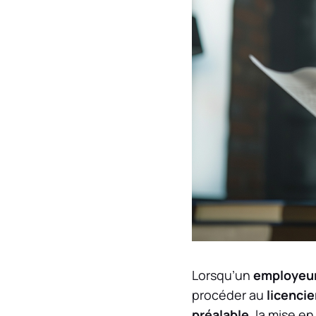
Lorsqu’un
employeu
procéder au
licenci
préalable
, la mise e