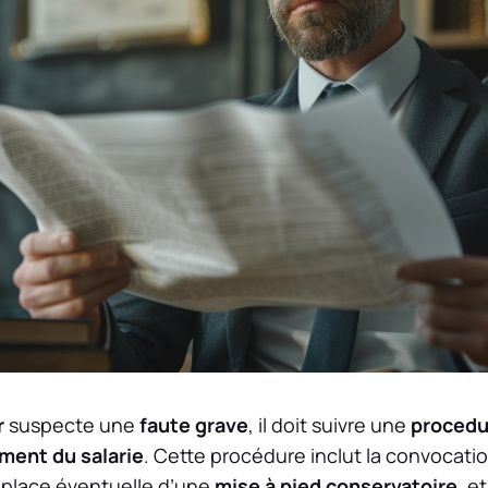
r
suspecte une
faute grave
, il doit suivre une
procedu
ement du salarie
. Cette procédure inclut la convocati
n place éventuelle d’une
mise à pied conservatoire
, e