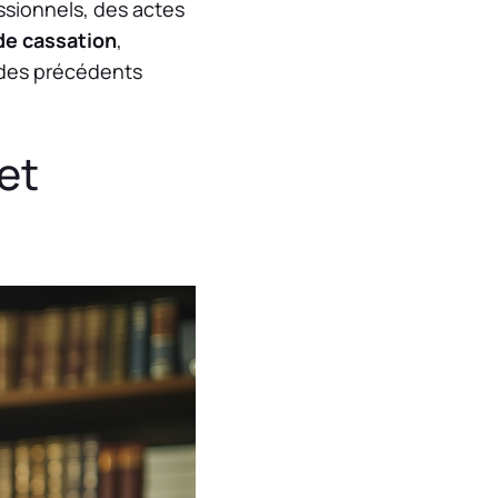
essionnels, des actes
de cassation
,
 des précédents
et