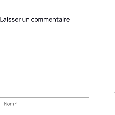
Laisser un commentaire
Commentaire
Nom