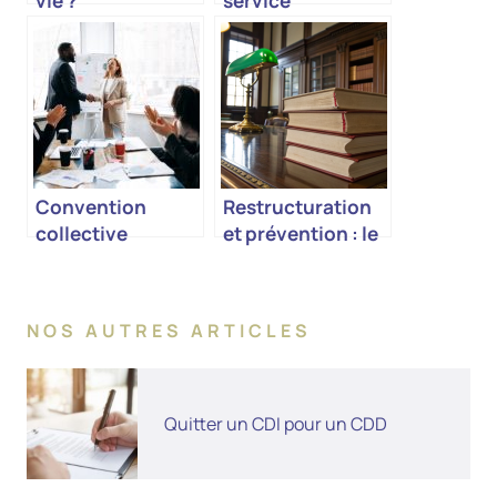
vie ?
service
Convention
Restructuration
collective
et prévention : le
rôle central de
l’avocat
spécialisé en
NOS AUTRES ARTICLES
droit des
entreprises en
difficulté
Quitter un CDI pour un CDD