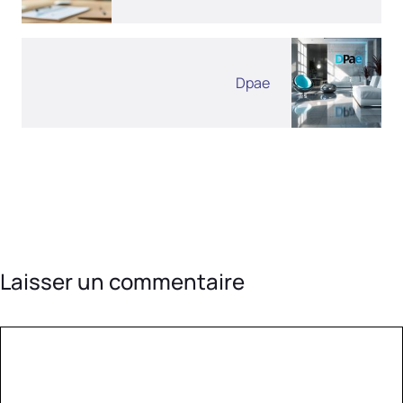
Dpae
Laisser un commentaire
Commentaire