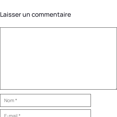
Laisser un commentaire
Commentaire
Nom
E-