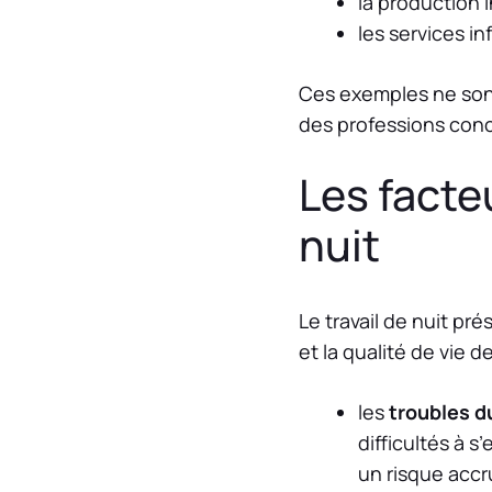
la production i
les services i
Ces exemples ne sont
des professions conc
Les facteu
nuit
Le travail de nuit pr
et la qualité de vie d
les
troubles d
difficultés à s
un risque accru