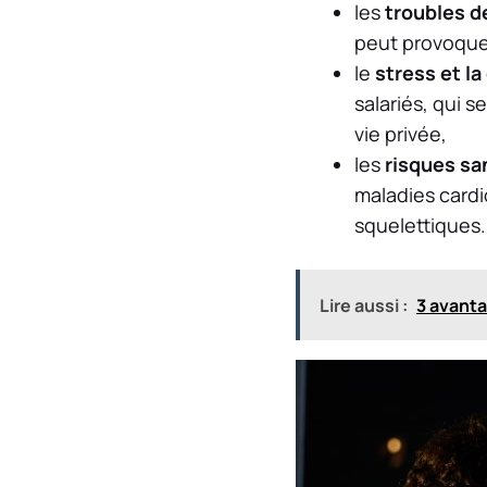
les
troubles d
peut provoquer
le
stress et l
salariés, qui s
vie privée,
les
risques sa
maladies cardi
squelettiques.
Lire aussi :
3 avanta