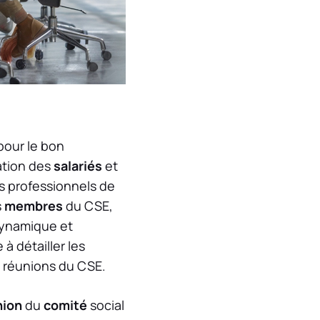
pour le bon
tation des
salariés
et
es professionnels de
s
membres
du CSE,
dynamique et
 à détailler les
s réunions du CSE.
nion
du
comité
social