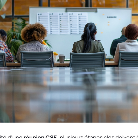
cité d’une
réunion CSE
, plusieurs étapes clés doivent