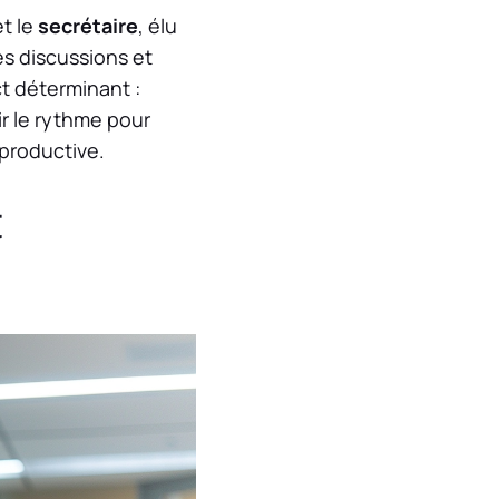
et le
secrétaire
, élu
es discussions et
ct déterminant :
ir le rythme pour
-productive.
t