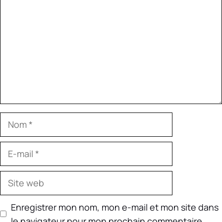
Nom
E-
mail
Site
web
Enregistrer mon nom, mon e-mail et mon site dans
le navigateur pour mon prochain commentaire.