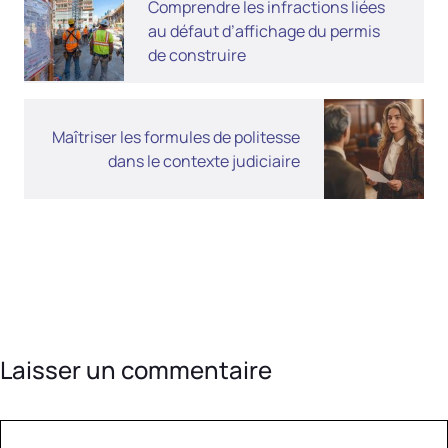
Comprendre les infractions liées
au défaut d’affichage du permis
de construire
Maîtriser les formules de politesse
dans le contexte judiciaire
Laisser un commentaire
Commentaire