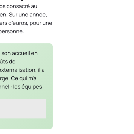
mps consacré au
ien. Sur une année,
iers d’euros, pour une
 personne.
t son accueil en
oûts de
ternalisation, il a
rge. Ce qui m’a
nnel : les équipes