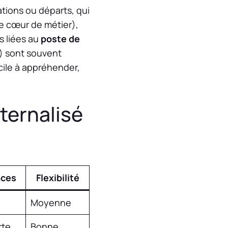
ations ou départs, qui
pre cœur de métier),
s liées au
poste de
e) sont souvent
icile à appréhender,
ternalisé
nces
Flexibilité
Moyenne
rte
Bonne