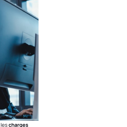
 les
charges