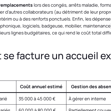
remplacements
lors des congés, arrêts maladie, form
citer d’autres collaborateurs (au détriment de leur pro
’intérim ou à des renforts ponctuels. Enfin, les dépense
phonique, logiciels, badgeuse, mobilier, maintenanc
eurs lignes budgétaires, ce qui rend le coût total diff
e facture un accueil ex
Coût annuel estimé
Gestion des abse
arié
35 000 à 45 000 €
À gérer en interne
lariés
60 000 à 80 000 €
Partiellement couve