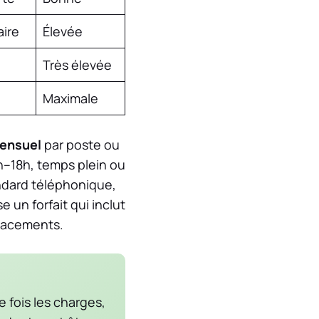
aire
Élevée
Très élevée
Maximale
mensuel
par poste ou
8h–18h, temps plein ou
andard téléphonique,
 un forfait qui inclut
placements.
 fois les charges,