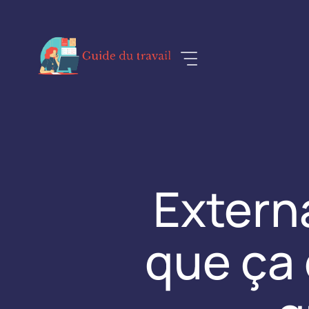
Aller
au
contenu
Externa
que ça 