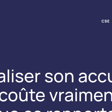
CSE
liser son accu
coûte vraimen