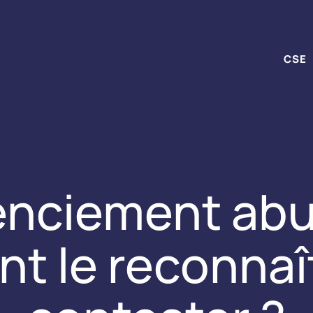
CSE
enciement abus
 le reconnaît