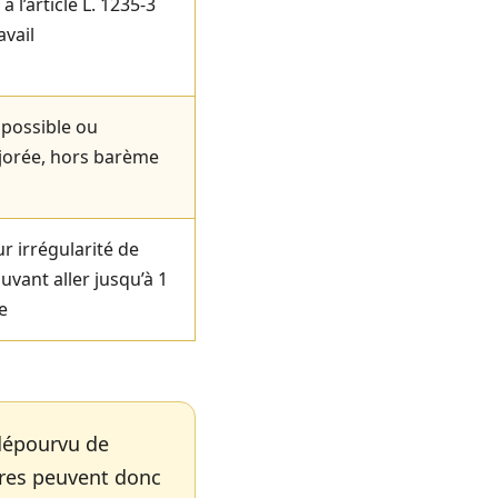
 l’article L. 1235-3
avail
 possible ou
jorée, hors barème
r irrégularité de
vant aller jusqu’à 1
e
 dépourvu de
ires peuvent donc