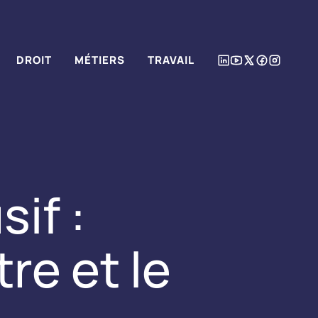
DROIT
MÉTIERS
TRAVAIL
if :
re et le