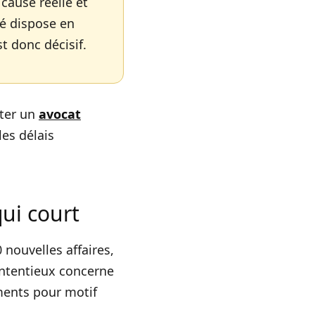
cause réelle et
ié dispose en
t donc décisif.
lter un
avocat
les délais
qui court
nouvelles affaires,
ontentieux concerne
ements pour motif