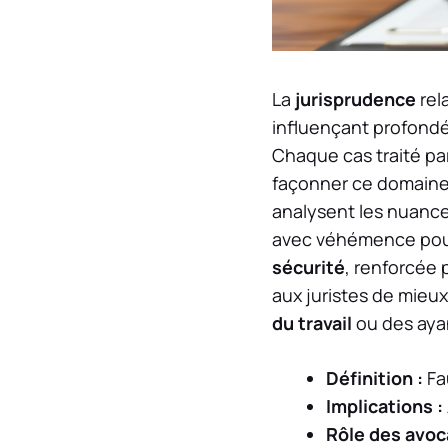
La
jurisprudence
rela
influençant profondé
Chaque cas traité pa
façonner ce domaine.
analysent les nuance
avec véhémence pour 
sécurité
, renforcée
aux juristes de mieux
du travail
ou des ayan
Définition :
Fa
Implications :
Rôle des avoc