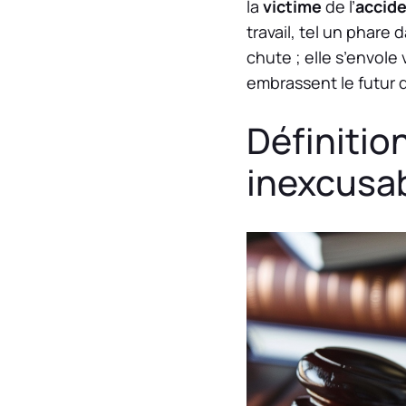
la
victime
de l’
accid
travail, tel un phare d
chute ; elle s’envole
embrassent le futur 
Définition
inexcusa