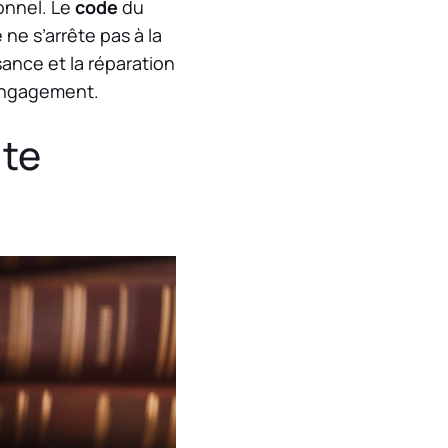
onnel. Le
code
du
e ne s’arrête pas à la
sance et la réparation
 engagement.
ute