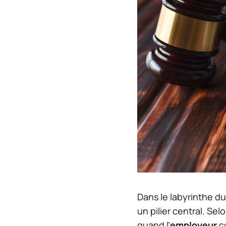
Dans le labyrinthe d
un pilier central. Selo
quand l’
employeur
co