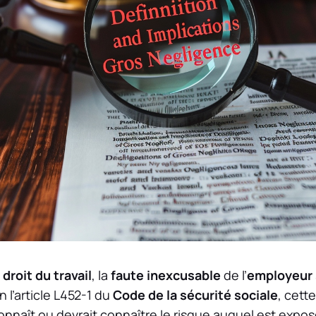
u
droit du travail
, la
faute inexcusable
de l’
employeur
n l’article L452-1 du
Code de la sécurité sociale
, cett
nnaît ou devrait connaître le risque auquel est expos