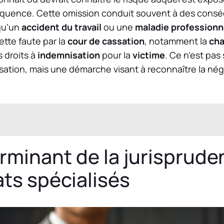
équence. Cette omission conduit souvent à des cons
 qu’un
accident du travail
ou une
maladie professionn
tte faute par la
cour de cassation
, notamment la
cha
 droits à
indemnisation
pour la
victime
. Ce n’est pa
tion, mais une démarche visant à reconnaître la nég
rminant de la jurisprude
ts spécialisés