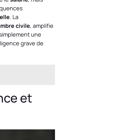
équences
elle
. La
mbre civile
, amplifie
s simplement une
ligence grave de
nce et