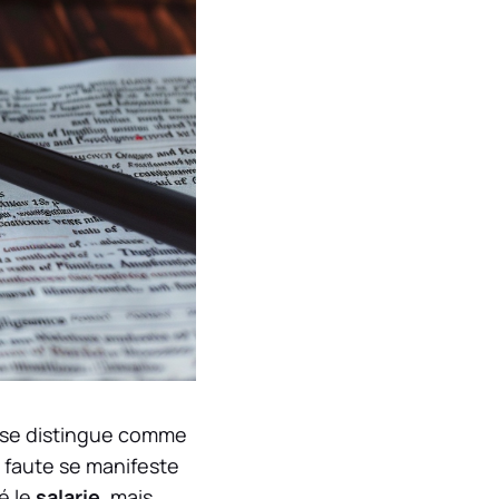
se distingue comme
e faute se manifeste
é le
salarie
, mais