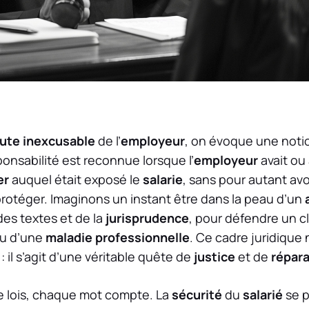
aute inexcusable
de l’
employeur
, on évoque une noti
onsabilité est reconnue lorsque l’
employeur
avait ou 
er
auquel était exposé le
salarie
, sans pour autant avo
protéger. Imaginons un instant être dans la peau d’un
des textes et de la
jurisprudence
, pour défendre un cl
u d’une
maladie professionnelle
. Ce cadre juridique
: il s’agit d’une véritable quête de
justice
et de
répara
e lois, chaque mot compte. La
sécurité
du
salarié
se p