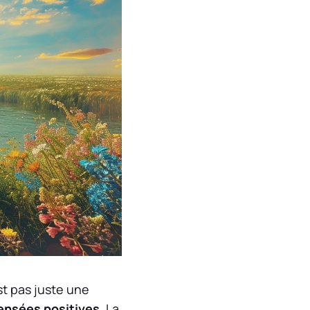
st pas juste une
ensées positives
. La