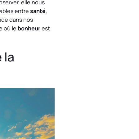
server, elle nous
iables entre
santé
,
side dans nos
e où le
bonheur
est
 la