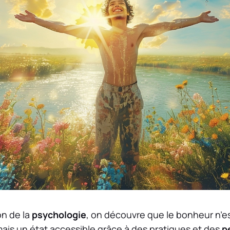
on de la
psychologie
, on découvre que le bonheur n’e
is un état accessible grâce à des pratiques et des
p