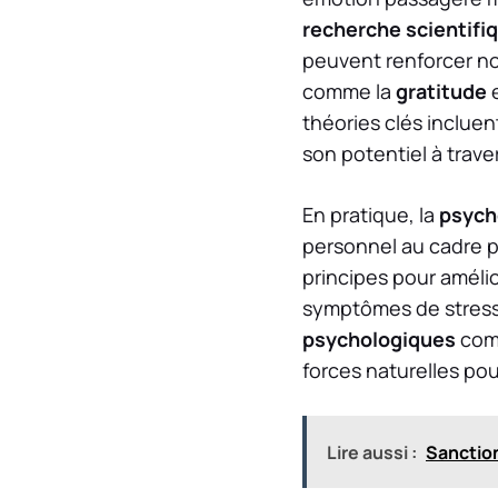
recherche scientifi
peuvent renforcer n
comme la
gratitude
e
théories clés inclue
son potentiel à trav
En pratique, la
psych
personnel au cadre p
principes pour amélio
symptômes de stress 
psychologiques
com
forces naturelles pou
Lire aussi :
Sanction