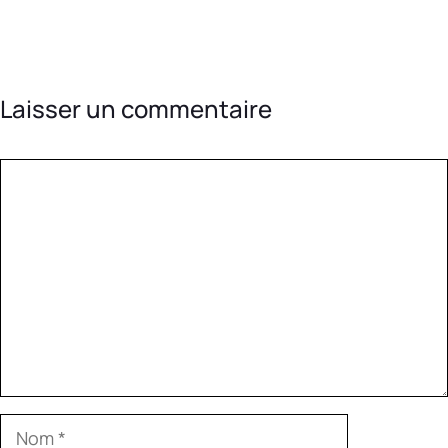
Laisser un commentaire
Commentaire
Nom