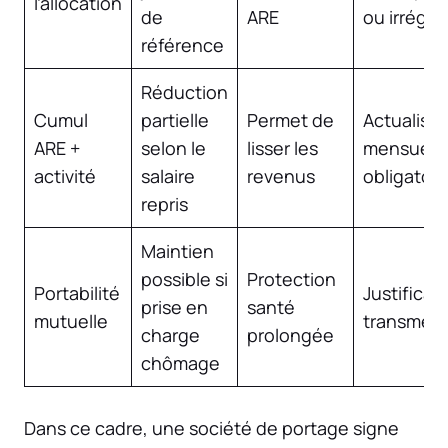
l’allocation
de
ARE
ou irrégul
référence
Réduction
Cumul
partielle
Permet de
Actualisat
ARE +
selon le
lisser les
mensuell
activité
salaire
revenus
obligatoir
repris
Maintien
possible si
Protection
Portabilité
Justificati
prise en
santé
mutuelle
transmett
charge
prolongée
chômage
Dans ce cadre, une société de portage signe