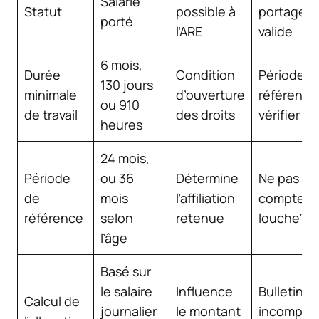
Salarié
Statut
possible à
portage
porté
l’ARE
valide
6 mois,
Durée
Condition
Période d
130 jours
minimale
d’ouverture
référence
ou 910
de travail
des droits
vérifier
heures
24 mois,
Période
ou 36
Détermine
Ne pas
de
mois
l’affiliation
compter “à
référence
selon
retenue
louche”
l’âge
Basé sur
le salaire
Influence
Bulletins
Calcul de
journalier
le montant
incomplet