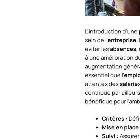
L’introduction d’une
sein de l’
entreprise
.
éviter les
absences
,
à une amélioration d
augmentation générale
essentiel que l’
empl
attentes des
salarie
contribue par ailleur
bénéfique pour l’ambi
Critères :
Défin
Mise en place 
Suivi :
Assurer