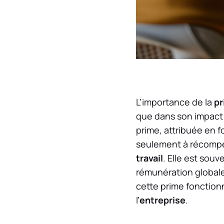
L’importance de la
pr
que dans son impact 
prime, attribuée en f
seulement à récompe
travail
. Elle est so
rémunération global
cette prime fonction
l’
entreprise
.