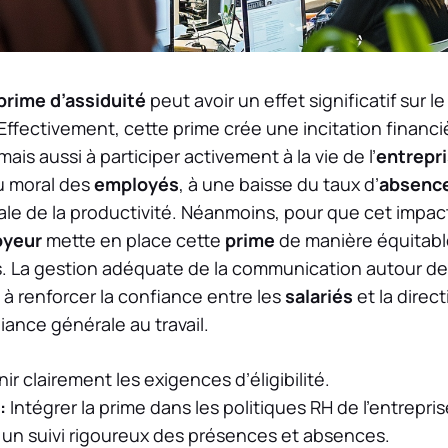
prime d’assiduité
peut avoir un effet significatif sur le
 Effectivement, cette prime crée une incitation finan
 mais aussi à participer activement à la vie de l’
entrepr
u moral des
employés
, à une baisse du taux d’
absenc
 de la productivité. Néanmoins, pour que cet impact so
oyeur
mette en place cette
prime
de manière équitabl
s. La gestion adéquate de la communication autour de
s à renforcer la confiance entre les
salariés
et la direct
ance générale au travail.
ir clairement les exigences d’éligibilité.
:
Intégrer la prime dans les politiques RH de l’entrepris
 un suivi rigoureux des présences et absences.