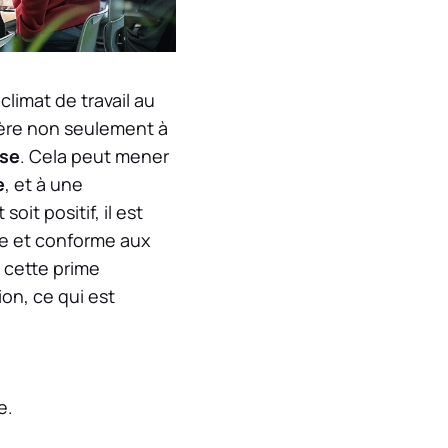
 climat de travail au
cière non seulement à
ise
. Cela peut mener
e
, et à une
it positif, il est
e et conforme aux
 cette prime
ion, ce qui est
e.