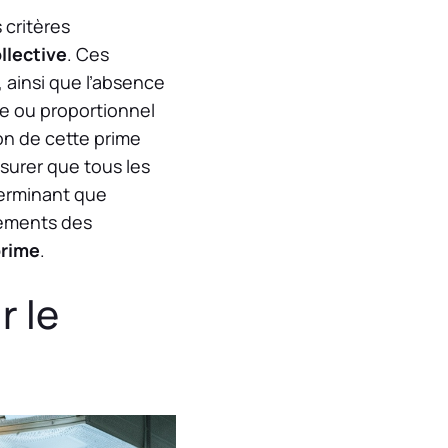
 critères
llective
. Ces
, ainsi que l’absence
xe ou proportionnel
ion de cette prime
surer que tous les
terminant que
rements des
rime
.
r le