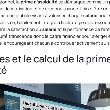
sionnel, la
prime d’assiduité
se démarque comme un ph
n de motivation et de reconnaissance. Loin d’être un 
émarche globale visant à valoriser chaque
salarie
pour 
canisme, habilement intégré à la stratégie des ressou
tre la satisfaction du
salarie
et la performance de l’ent
duité transcende donc le cadre financier pour s’ériger e
ise, encourageant chacun à contribuer activement au su
es et le calcul de la prim
té