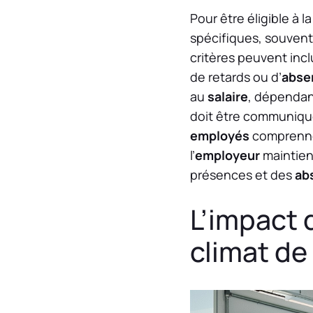
Pour être éligible à l
spécifiques, souvent
critères peuvent inc
de retards ou d’
abse
au
salaire
, dépendan
doit être communiqué
employés
comprennen
l’
employeur
maintien
présences et des
ab
L’impact d
climat de 