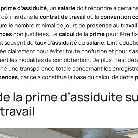
a
prime d’assiduité
, un
salarié
doit répondre à certains
 définis dans le
contrat de travail
ou la
convention co
lure le nombre minimal de jours de
présence
au
travail
nces
non justifiées. Le
calcul
de la
prime
peut être fi
t souvent du taux d’
assiduité
du
salarie
. L’introduct
e clairement pour éviter toute confusion et pour s’as
t les modalités de son obtention. De plus, il est dé
ne une transparence totale concernant les enregist
sences
, car cela constitue la base du calcul de cette
p
e la prime d’assiduite su
travail