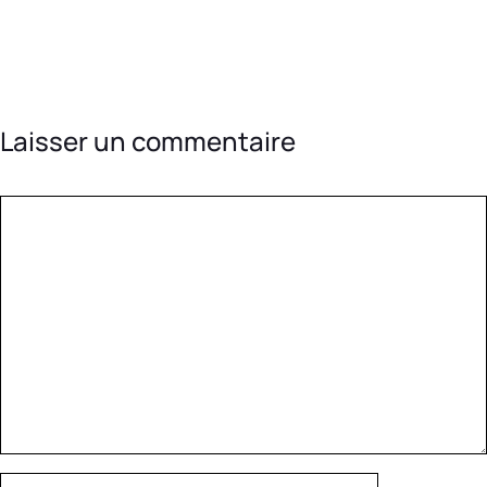
Laisser un commentaire
Commentaire
Nom