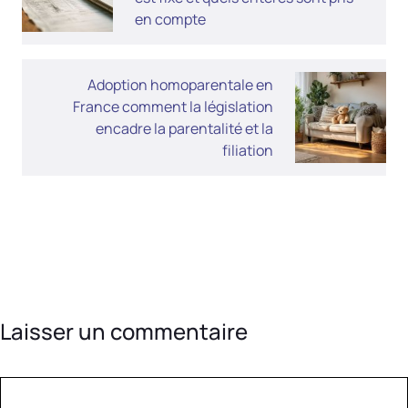
en compte
Adoption homoparentale en
France comment la législation
encadre la parentalité et la
filiation
Laisser un commentaire
Commentaire