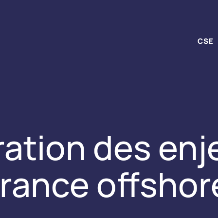
CSE
ration des enj
france offshor