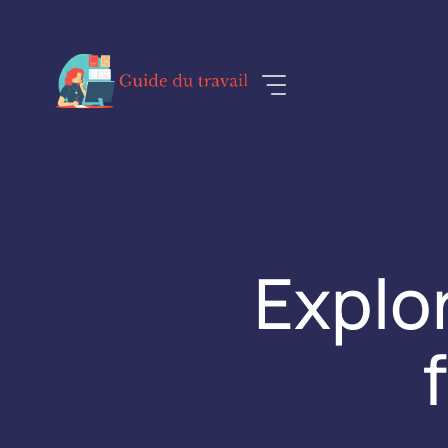
Aller
au
contenu
Explo