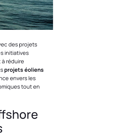
vec des projets
s initiatives
t à réduire
es
projets éoliens
ance envers les
nomiques tout en
ffshore
s