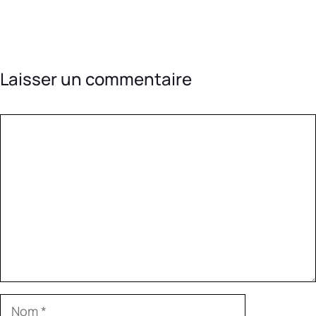
Laisser un commentaire
Commentaire
Nom