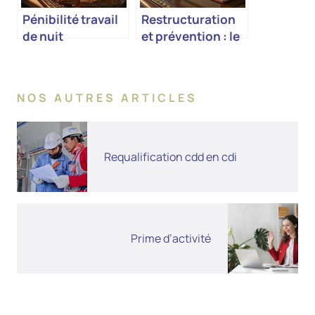
Pénibilité travail
Restructuration
de nuit
et prévention : le
rôle central de
l’avocat
spécialisé en
NOS AUTRES ARTICLES
droit des
entreprises en
difficulté
Requalification cdd en cdi
Prime d’activité