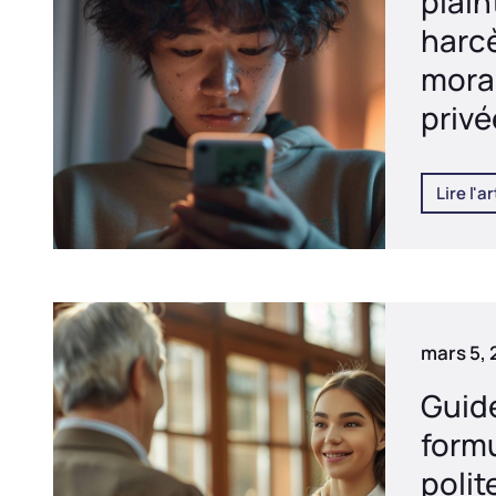
plain
harc
moral
privé
Lire l'ar
mars 5,
Guid
form
polit