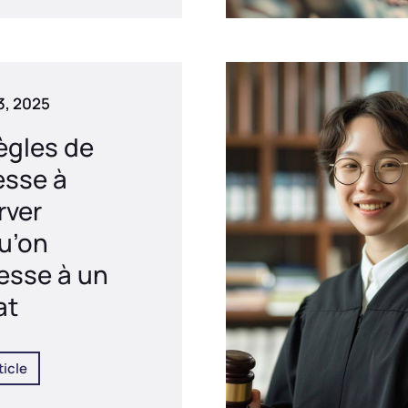
13, 2025
ègles de
esse à
rver
u’on
esse à un
at
ticle