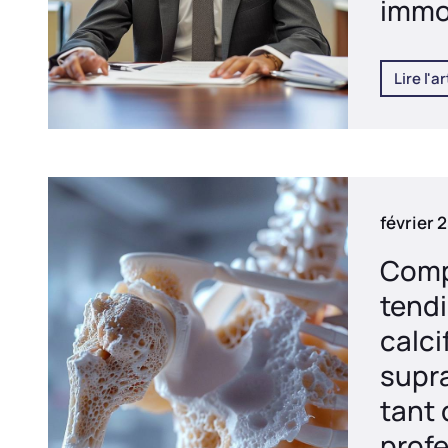
immo
Lire l'ar
février 
Comp
tend
calci
supr
tant
profe