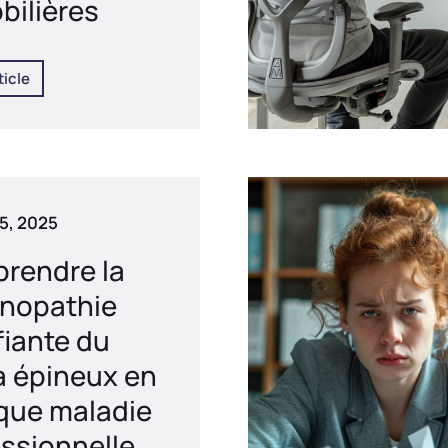
bilières
ticle
25, 2025
rendre la
inopathie
fiante du
a épineux en
 que maladie
ssionnelle