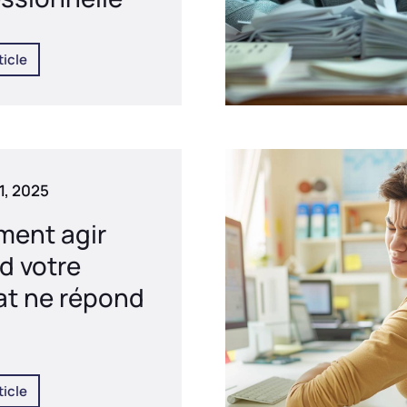
ticle
21, 2025
ent agir
d votre
at ne répond
?
ticle