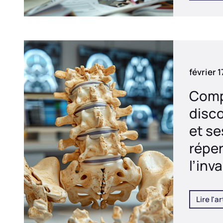
février 
Comp
disco
et se
répe
l’inva
Lire l'ar