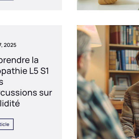
17, 2025
rendre la
pathie L5 S1
s
rcussions sur
lidité
ticle