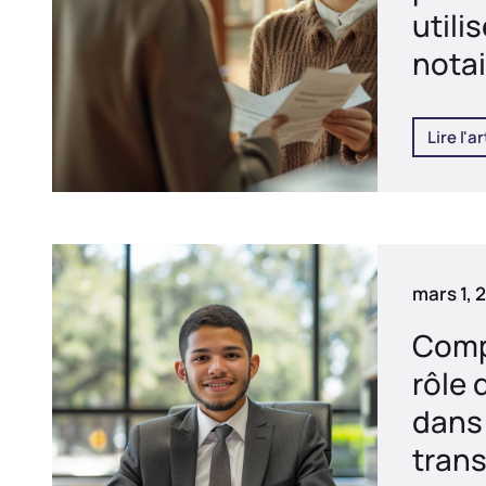
utili
notai
Lire l'ar
mars 1, 
Comp
rôle 
dans
tran