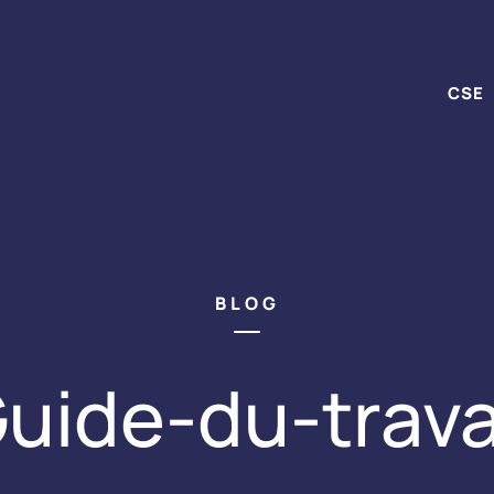
CSE
BLOG
uide-du-trava