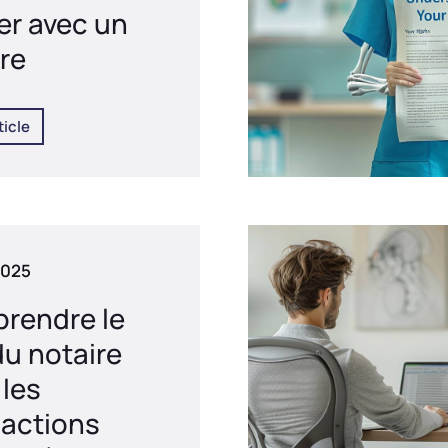
ser avec un
re
ticle
2025
rendre le
du notaire
 les
sactions