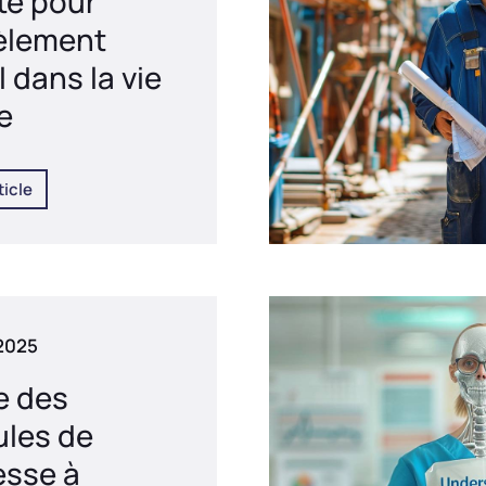
te pour
èlement
 dans la vie
e
ticle
 2025
e des
ules de
esse à