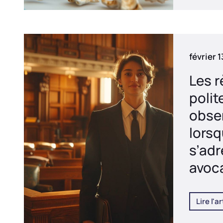
février 
Les r
polit
obse
lorsq
s’adr
avoc
Lire l'ar